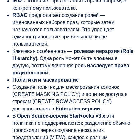
IBAC
позволяет предоставлять права напрямую
конкретному пользователю.
RBAC
предполагает создание ролей —
именованных наборов прав, которые затем
назначаются пользователям. Это упрощает
администрирование при большом числе
пользователей.
Ключевая особенность —
ролевая иерархия (Role
Hierarchy)
. Одна роль может быть вложена в
другую, поэтому дочерняя роль
наследует права
родительской
.
Политики и маскирование
Создание политик для маскирования колонок
(CREATE MASKING POLICY) и политик доступа к
строкам (CREATE ROW ACCESS POLICY)
доступно только в
Enterprise-версии
.
В
Open Source-версии StarRocks v3.x
эти
политики не поддерживаются; разделение обычно
происходит через создание нескольких
представлений (VIEW), каждое с разным