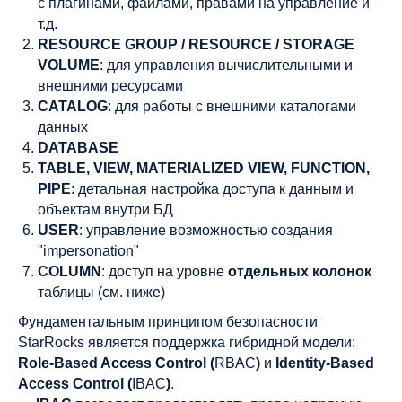
с плагинами, файлами, правами на управление и
т.д.
RESOURCE GROUP / RESOURCE / STORAGE
VOLUME
: для управления вычислительными и
внешними ресурсами
CATALOG
: для работы с внешними каталогами
данных
DATABASE
TABLE, VIEW, MATERIALIZED VIEW, FUNCTION,
PIPE
: детальная настройка доступа к данным и
объектам внутри БД
USER
: управление возможностью создания
"impersonation"
COLUMN
: доступ на уровне
отдельных колонок
таблицы (см. ниже)
Фундаментальным принципом безопасности
StarRocks является поддержка гибридной модели:
Role-Based Access Control (
RBAC
)
и
Identity-Based
Access Control (
IBAC
)
.