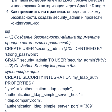
группами пользователей из LDAP / Active Directory
и последующей авторизации через Apache Ranger.
Как применять на практике
: определить схему
безопасности, создать security_admin и провести
конфигурацию:
sql
-- (1) Создание безопасности-админа (примените
принцип наименьших привилегий!)
CREATE USER 'security_admin'@'%' IDENTIFIED BY
'strong_password';
GRANT security_admin TO USER 'security_admin'@'%';
-- (2) Создайте Security Integration для
аутентификации
CREATE SECURITY INTEGRATION my_ldap_auth
PROPERTIES (
"type" = "authentication_ldap_simple",
"authentication_ldap_simple_server_host" =
"ldap.company.com",
"authentication_ldap_simple_server_port" = "389"
);