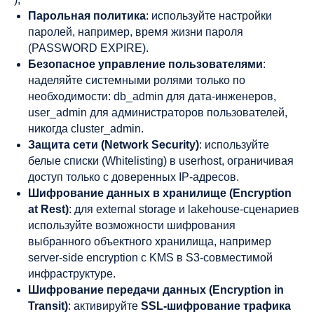
Парольная политика
: используйте настройки
паролей, например, время жизни пароля
(PASSWORD EXPIRE).
Безопасное управление пользователями
:
наделяйте системными ролями только по
необходимости: db_admin для дата-инженеров,
user_admin для администраторов пользователей,
никогда cluster_admin.
Защита сети (Network Security)
: используйте
белые списки (Whitelisting) в userhost, ограничивая
доступ только с доверенных IP-адресов.
Шифрование данных в хранилище (Encryption
at Rest)
: для external storage и lakehouse-сценариев
используйте возможности шифрования
выбранного объектного хранилища, например
server-side encryption с KMS в S3-совместимой
инфраструктуре.
Шифрование передачи данных (Encryption in
Transit)
: активируйте
SSL-шифрование трафика