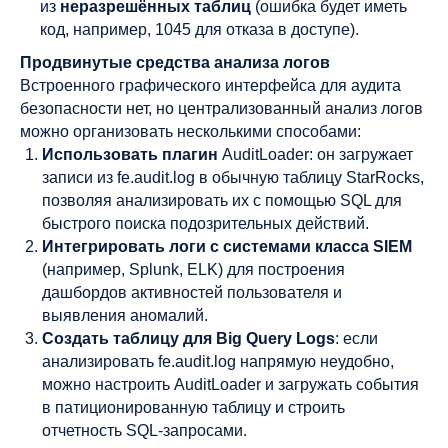
из
неразрешённых таблиц
(ошибка будет иметь
код, например, 1045 для отказа в доступе).
Продвинутые средства анализа логов
Встроенного графического интерфейса для аудита
безопасности нет, но централизованный анализ логов
можно организовать несколькими способами:
Использовать плагин
AuditLoader: он загружает
записи из fe.audit.log в обычную таблицу StarRocks,
позволяя анализировать их с помощью SQL для
быстрого поиска подозрительных действий.
Интегрировать логи с системами класса SIEM
(например, Splunk, ELK) для построения
дашбордов активностей пользователя и
выявления аномалий.
Создать таблицу для Big Query Logs
: если
анализировать fe.audit.log напрямую неудобно,
можно настроить AuditLoader и загружать события
в патиционированную таблицу и строить
отчетность SQL-запросами.