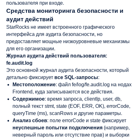
пользователя при входе.
Средства мониторинга безопасности и
аудит действий
StarRocks не имеет встроенного графического
интерфейса для аудита безопасности, но
предоставляет мощные низкоуровневые механизмы
для его организации.
Журнал аудита действий пользователя:
fe.audit.log
Это основной журнал аудита безопасности, который
детально фиксирует
все SQL-запросы
:
Местоположение
: файл fe/log/fe.audit.log на нодах
Frontend, куда записываются все действия.
Содержимое
: время запроса, clientIp, user, db,
полный текст stmt, state (EOF, ERR, OK), errorCode,
queryTime (ms), scanRows и другие параметры.
Анализ сбоев
: поле errorCode и state фиксирует
неуспешные попытки подключения
(например,
неверный пароль или отсутствие прав) и выборки